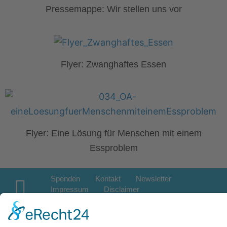
Pressemappe: Wir stellen uns vor
Flyer: Zwanghaftes Essen
Flyer: Eine Lösung für Menschen mit einem
Essproblem
Spenden
Kontakt
Newsletter
Impressum
Disclaimer
Datenschutzerklärung
© 2025 Overeaters Anonymous Interessengemeinschaft e.V.