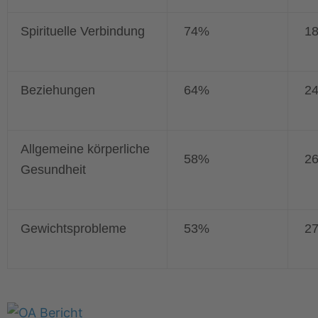
Spirituelle Verbindung
74%
1
Beziehungen
64%
2
Allgemeine körperliche
58%
2
Gesundheit
Gewichtsprobleme
53%
2