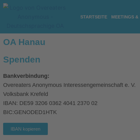
Zum
Inhalt
STARTSEITE
MEETINGS &
springen
OA Hanau
Spenden
Bankverbindung:
Overeaters Anonymous Interessengemeinschaft e. V.
Volksbank Krefeld
IBAN: DE59 3206 0362 4041 2370 02
BIC:GENODED1HTK
IBAN kopieren