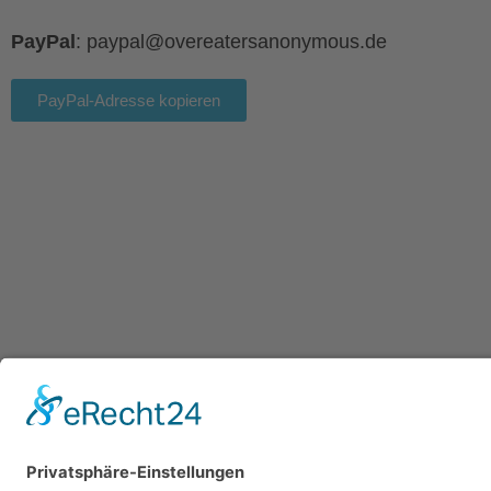
PayPal
: paypal@overeatersanonymous.de
PayPal-Adresse kopieren