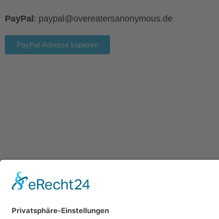
PayPal
: paypal@overeatersanonymous.de
PayPal-Adresse kopieren