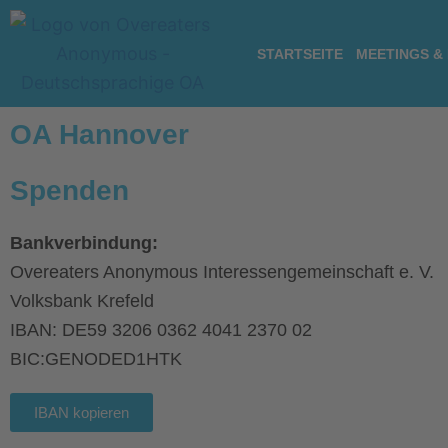
Zum
Inhalt
STARTSEITE
MEETINGS &
springen
OA Hannover
Spenden
Bankverbindung:
Overeaters Anonymous Interessengemeinschaft e. V.
Volksbank Krefeld
IBAN: DE59 3206 0362 4041 2370 02
BIC:GENODED1HTK
IBAN kopieren