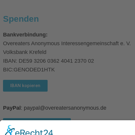
Spenden
Bankverbindung:
Overeaters Anonymous Interessengemeinschaft e. V.
Volksbank Krefeld
IBAN: DE59 3206 0362 4041 2370 02
BIC:GENODED1HTK
IBAN kopieren
PayPal
: paypal@overeatersanonymous.de
PayPal-Adresse kopieren