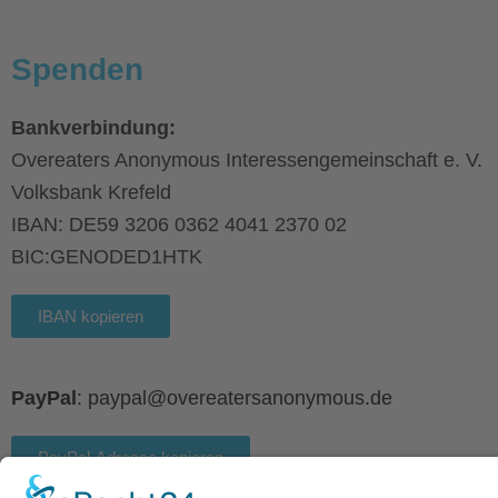
Spenden
Bankverbindung:
Overeaters Anonymous Interessengemeinschaft e. V.
Volksbank Krefeld
IBAN: DE59 3206 0362 4041 2370 02
BIC:GENODED1HTK
IBAN kopieren
PayPal
: paypal@overeatersanonymous.de
PayPal-Adresse kopieren