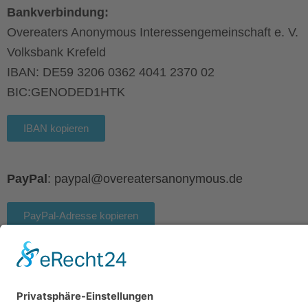
Bankverbindung:
Overeaters Anonymous Interessengemeinschaft e. V.
Volksbank Krefeld
IBAN: DE59 3206 0362 4041 2370 02
BIC:GENODED1HTK
IBAN kopieren
PayPal
: paypal@overeatersanonymous.de
PayPal-Adresse kopieren