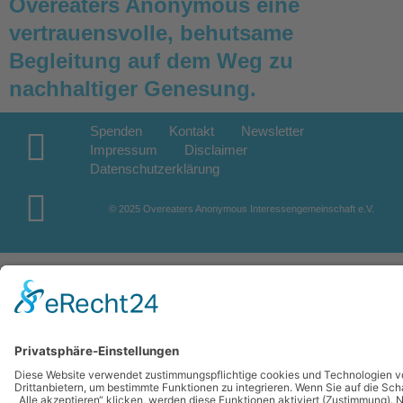
Overeaters Anonymous eine
vertrauensvolle, behutsame
Begleitung auf dem Weg zu
nachhaltiger Genesung.
Spenden
Kontakt
Newsletter
Impressum
Disclaimer
Datenschutzerklärung
© 2025 Overeaters Anonymous Interessengemeinschaft e.V.