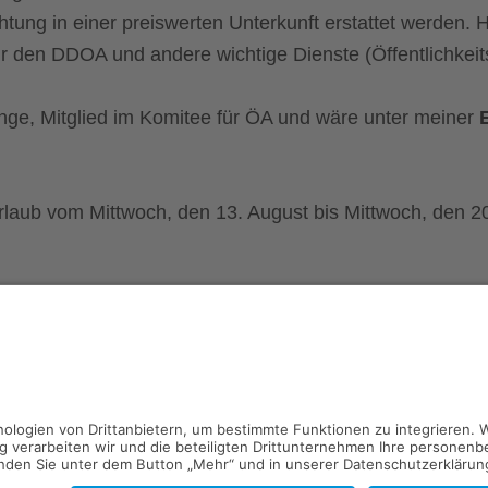
chtung in einer preiswerten Unterkunft erstattet werden
ür den DDOA und andere wichtige Dienste (Öffentlichkeits
Inge, Mitglied im Komitee für ÖA und wäre unter meiner
E
Urlaub vom Mittwoch, den 13. August bis Mittwoch, den 2