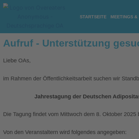
Zum
Inhalt
STARTSEITE
MEETINGS &
springen
Aufruf - Unterstützung gesuch
Liebe OAs,
im Rahmen der Öffentlichkeitsarbeit suchen wir Standbe
Jahrestagung der Deutschen Adiposita
Die Tagung
findet vom Mittwoch dem 8. Oktober 2025 bi
Von den Veranstaltern wird folgendes angegeben: