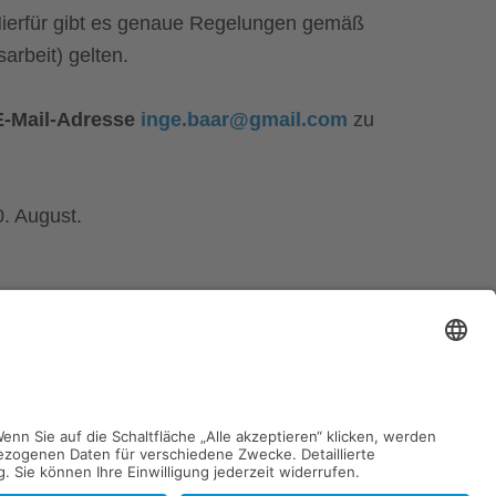
. Hierfür gibt es genaue Regelungen gemäß
arbeit) gelten.
-Mail-Adresse
inge.baar@gmail.com
zu
0. August.