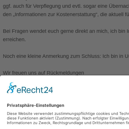
ggf. auch für Verpflegung und evtl. sogar eine Überna
den „Informationen zur Kostenerstattung“, die aktuell f
Bei Fragen wendet euch gerne direkt an mich, ich bin 
erreichen.
Noch eine kleine Anmerkung zum Schluss:
Ich bin in 
Wir freuen uns auf Rückmeldungen
Das Komitee für Öffentlichkeitsarbeit
Inge