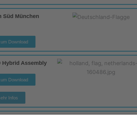
en Süd München
 zum Download
9 Hybrid Assembly
 zum Download
ehr Infos
chenende in Bad
impfen