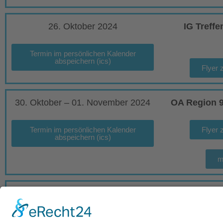
26. Oktober 2024
IG Treff
Termin im persönlichen Kalender
abspeichern (ics)
Flyer
30. Oktober – 01. November 2024
OA Region 
Termin im persönlichen Kalender
Flyer
abspeichern (ics)
m
05./06. – 08. Dezember 2024
Inventurwo
W
Termin im persönlichen Kalender